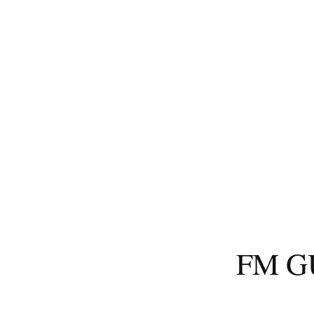
コ
ン
テ
ン
ツ
へ
ス
キ
ッ
プ
FM 