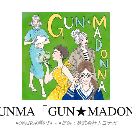
GUNMA「GUN★MADO
●ONAIR水曜9:54～ ●提供：株式会社トヨナガ