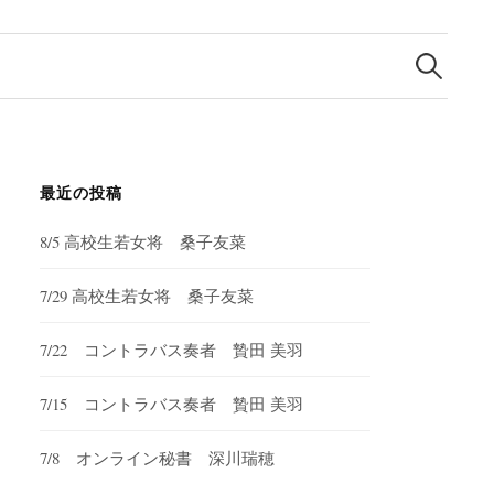
検
索:
最近の投稿
8/5 高校生若女将 桑子友菜
7/29 高校生若女将 桑子友菜
7/22 コントラバス奏者 贄田 美羽
7/15 コントラバス奏者 贄田 美羽
7/8 オンライン秘書 深川瑞穂