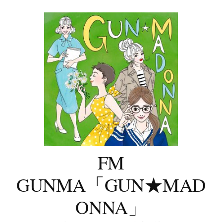
コ
ン
テ
ン
ツ
へ
ス
キ
ッ
プ
FM
GUNMA「GUN★MAD
ONNA」