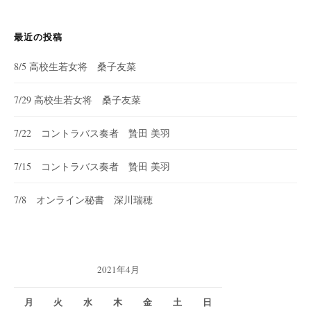
最近の投稿
8/5 高校生若女将 桑子友菜
7/29 高校生若女将 桑子友菜
7/22 コントラバス奏者 贄田 美羽
7/15 コントラバス奏者 贄田 美羽
7/8 オンライン秘書 深川瑞穂
2021年4月
月
火
水
木
金
土
日