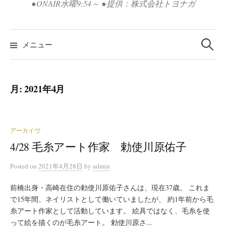
●ONAIR水曜9:54～ ●提供：株式会社トヨナガ
検
索:
メニュー
月:
2021年4月
アーカイヴ
4/28 毛糸アート作家 勅使川原佑子
Posted
on
2021年4月28日
by
admin
前橋出身・高崎在住の勅使川原佑子さんは、現在37歳。 これま
で15年間、ネイリストとして働いていましたが、 約1年前から毛
糸アート作家として活動しています。 絵具ではなく、毛糸を使
って絵を描くのが毛糸アート。 勅使川原さ...