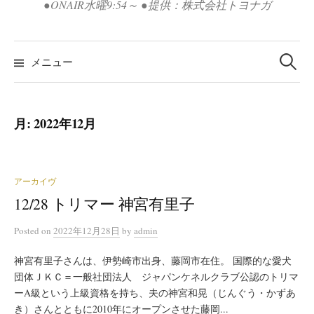
●ONAIR水曜9:54～ ●提供：株式会社トヨナガ
検
索:
メニュー
月:
2022年12月
アーカイヴ
12/28 トリマー 神宮有里子
Posted
on
2022年12月28日
by
admin
神宮有里子さんは、伊勢崎市出身、藤岡市在住。 国際的な愛犬
団体ＪＫＣ＝一般社団法人 ジャパンケネルクラブ公認のトリマ
ーA級という上級資格を持ち、夫の神宮和晃（じんぐう・かずあ
き）さんとともに2010年にオープンさせた藤岡...