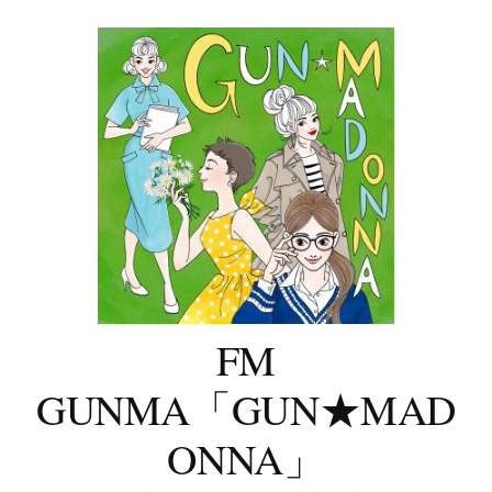
コ
ン
テ
ン
ツ
へ
ス
キ
ッ
プ
FM
GUNMA「GUN★MAD
ONNA」