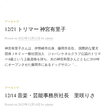
アーカイヴ
12/21 トリマー 神宮有里子
Posted
on
2022年12月21日
by
admin
神宮有里子さんは、伊勢崎市出身、藤岡市在住。 国際的な愛犬
団体ＪＫＣ＝一般社団法人 ジャパンケネルクラブ公認のトリマ
ーA級という上級資格を持ち、夫の神宮和晃さんとともに2010年
にオープンさせた藤岡市にあるドッグサロン「...
アーカイヴ
12/14 音楽・芸能事務所社長 里咲りさ
Posted
on
2022年12月14日
by
admin