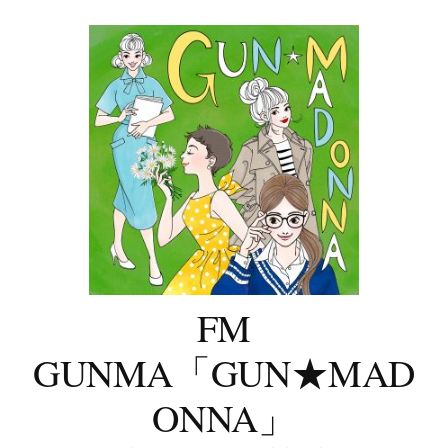
コ
ン
テ
ン
ツ
へ
ス
キ
ッ
プ
FM
GUNMA「GUN★MAD
ONNA」