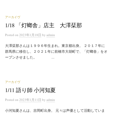
アーカイヴ
1/18 「灯螂舎」店主 大澤栞那
Posted
on
2023年1月18日
by
admin
大澤栞那さんは１９９６年生まれ。東京都出身。 ２０１７年に
群馬県に移住し、２０２１年に前橋市大胡町で、「灯螂舎」をオ
ープンさせました。 ...
アーカイヴ
1/11 語り師 小河知夏
Posted
on
2023年1月11日
by
admin
小河知夏さんは、吉岡町出身。 元々は声優として活動していま