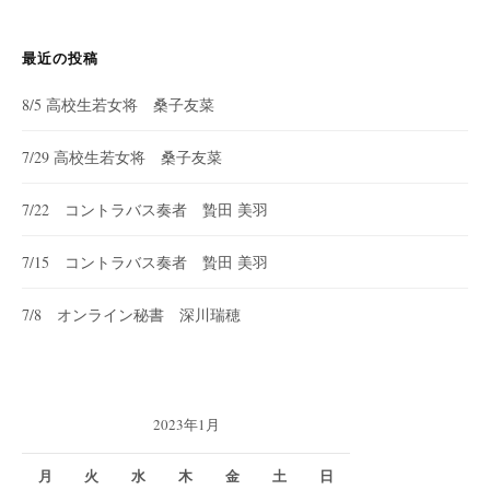
最近の投稿
8/5 高校生若女将 桑子友菜
7/29 高校生若女将 桑子友菜
7/22 コントラバス奏者 贄田 美羽
7/15 コントラバス奏者 贄田 美羽
7/8 オンライン秘書 深川瑞穂
2023年1月
月
火
水
木
金
土
日