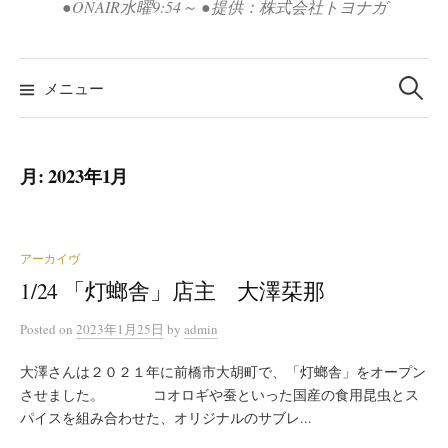
●ONAIR水曜9:54～ ●提供：株式会社トヨナガ
検
索:
メニュー
月:
2023年1月
アーカイヴ
1/24 「灯螂舎」店主 大澤栞那
Posted
on
2023年1月25日
by
admin
大澤さんは２０２１年に前橋市大胡町で、「灯螂舎」をオープン
させました。 コオロギや蚕といった国産の食用昆虫とス
パイスを組み合わせた、オリジナルのサブレ...