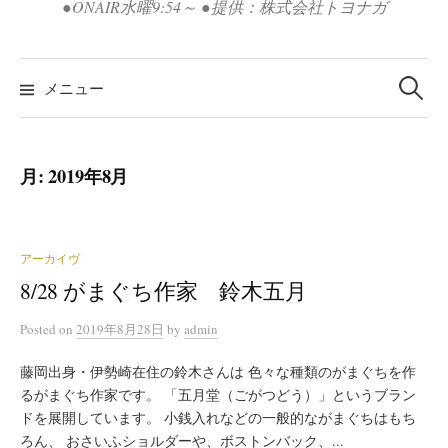
●ONAIR水曜9:54～ ●提供：株式会社トヨナガ
検
索:
メニュー
月:
2019年8月
アーカイヴ
8/28 がまぐち作家 鈴木五月
Posted
on
2019年8月28日
by
admin
藤岡出身・伊勢崎在住の鈴木さんは 色々な種類のがまぐちを作
るがまぐち作家です。 「五月堂（ごがつどう）」というブラン
ドを展開しています。 小銭入れなどの一般的ながまぐちはもち
ろん、 おさいふショルダーや、ボストンバック、...