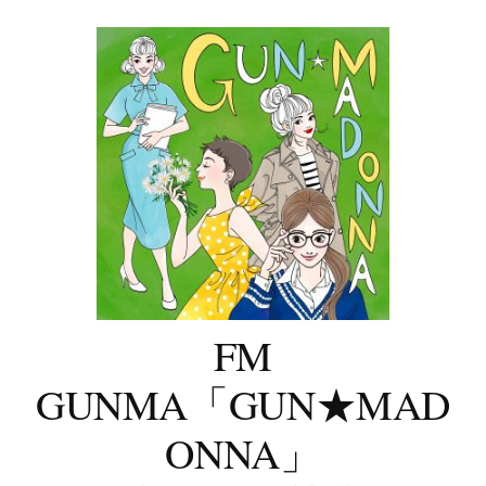
コ
ン
テ
ン
ツ
へ
ス
キ
ッ
プ
FM
GUNMA「GUN★MAD
ONNA」