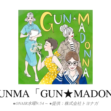
GUNMA「GUN★MADO
●ONAIR水曜9:54～ ●提供：株式会社トヨナガ