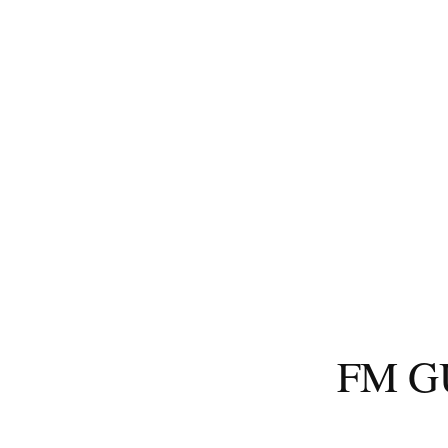
コ
ン
テ
ン
ツ
へ
ス
キ
ッ
プ
FM 