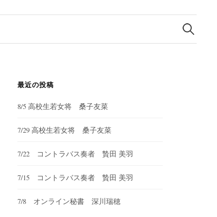
検
索:
最近の投稿
8/5 高校生若女将 桑子友菜
7/29 高校生若女将 桑子友菜
7/22 コントラバス奏者 贄田 美羽
7/15 コントラバス奏者 贄田 美羽
7/8 オンライン秘書 深川瑞穂