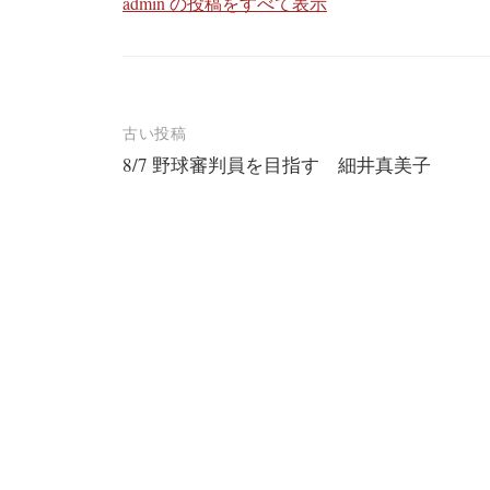
admin の投稿をすべて表示
投
古い投稿
8/7 野球審判員を目指す 細井真美子
稿
ナ
ビ
ゲ
ー
シ
ョ
ン