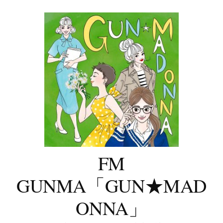
コ
ン
テ
ン
ツ
へ
ス
キ
ッ
プ
FM
GUNMA「GUN★MAD
ONNA」