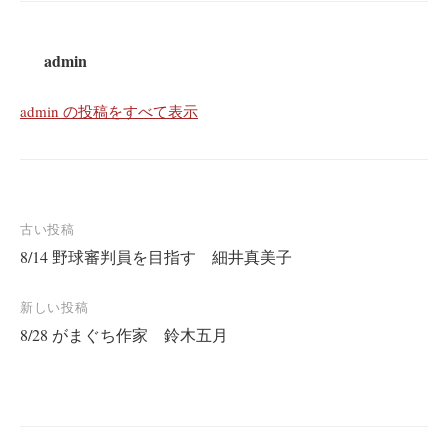
admin
admin の投稿をすべて表示
投
古い投稿
8/14 野球審判員を目指す 細井真美子
稿
ナ
新しい投稿
ビ
8/28 がまぐち作家 鈴木五月
ゲ
ー
シ
ョ