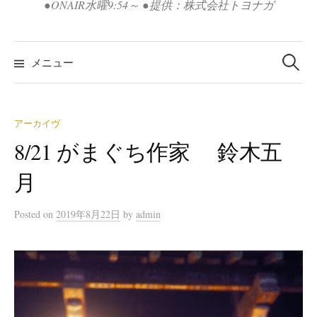
●ONAIR水曜9:54～ ●提供：株式会社トヨナガ
検
索:
メニュー
アーカイヴ
8/21 がまぐち作家 鈴木五
月
Posted
on
2019年8月22日
by
admin