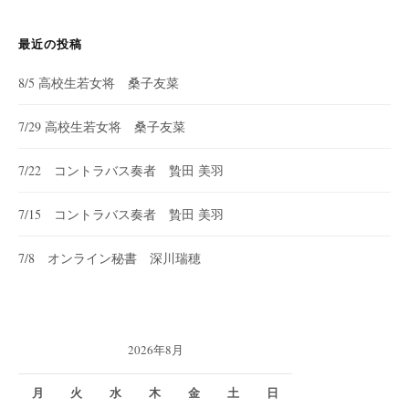
ン
最近の投稿
8/5 高校生若女将 桑子友菜
7/29 高校生若女将 桑子友菜
7/22 コントラバス奏者 贄田 美羽
7/15 コントラバス奏者 贄田 美羽
7/8 オンライン秘書 深川瑞穂
2026年8月
月
火
水
木
金
土
日