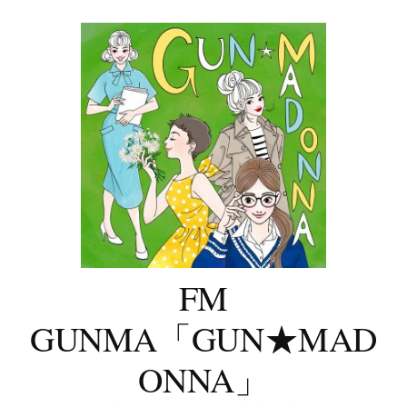
コ
ン
テ
ン
ツ
へ
ス
キ
ッ
プ
FM
GUNMA「GUN★MAD
ONNA」