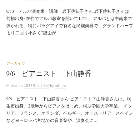
9/13 アルパ演奏家・講師 岩下佐知子さん 岩下佐知子さんは、
前橋出身･在住でアルパ教室を開いて17年。 アルパとは中南米で
弾かれる、特にパラグアイで有名な民族楽器で、グランドハープ
より二回り小さく”譜面が...
アーカイヴ
9/6 ピアニスト 下山静香
Posted
on
2023年9月5日
by
admin
9/6 ピアニスト 下山静香さん ピアニスト下山静香さんは、桐
生市出身。2歳半からピアノをはじめ、桐朋学園大学卒業。 イタ
リア、フランス、オランダ、ベルギー、オーストリア、スペイン
などヨーロッパ各地での音楽祭や、演奏会に...