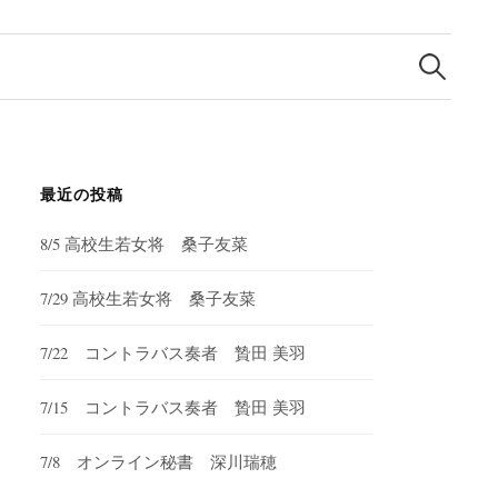
検
索:
最近の投稿
8/5 高校生若女将 桑子友菜
7/29 高校生若女将 桑子友菜
7/22 コントラバス奏者 贄田 美羽
7/15 コントラバス奏者 贄田 美羽
7/8 オンライン秘書 深川瑞穂