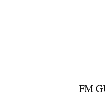
コ
ン
テ
ン
ツ
へ
ス
キ
ッ
プ
FM 