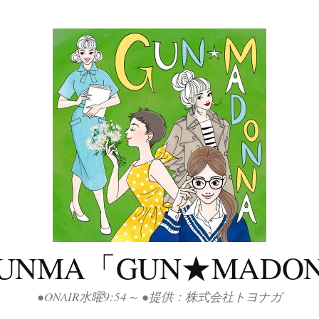
GUNMA「GUN★MADO
●ONAIR水曜9:54～ ●提供：株式会社トヨナガ