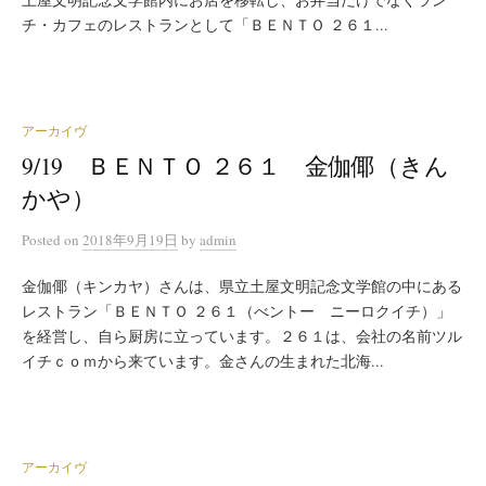
チ・カフェのレストランとして「ＢＥＮＴＯ ２６１...
アーカイヴ
9/19 ＢＥＮＴＯ ２６１ 金伽倻（きん
かや）
Posted
on
2018年9月19日
by
admin
金伽倻（キンカヤ）さんは、県立土屋文明記念文学館の中にある
レストラン「ＢＥＮＴＯ ２６１（べントー ニーロクイチ）」
を経営し、自ら厨房に立っています。２６１は、会社の名前ツル
イチｃｏｍから来ています。金さんの生まれた北海...
アーカイヴ