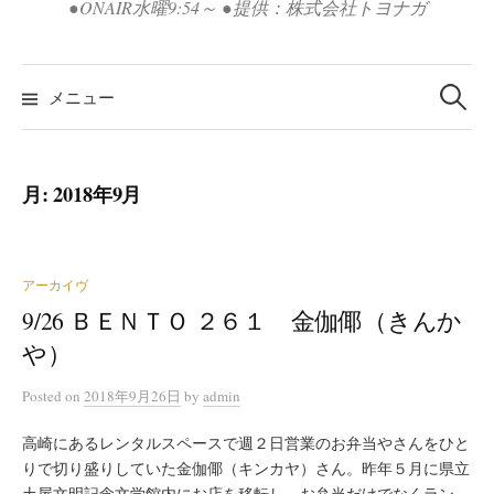
●ONAIR水曜9:54～ ●提供：株式会社トヨナガ
検
索:
メニュー
月:
2018年9月
アーカイヴ
9/26 ＢＥＮＴＯ ２６１ 金伽倻（きんか
や）
Posted
on
2018年9月26日
by
admin
高崎にあるレンタルスペースで週２日営業のお弁当やさんをひと
りで切り盛りしていた金伽倻（キンカヤ）さん。昨年５月に県立
土屋文明記念文学館内にお店を移転し、お弁当だけでなくラン