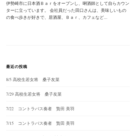
伊勢崎市に日本酒Ｂａｒをオープンし、唎酒師として自らカウン
ターに立っています。 会社員だった田口さんは、美味しいもの
の食べ歩きが好きで、居酒屋、Ｂａｒ、カフェなど...
最近の投稿
8/5 高校生若女将 桑子友菜
7/29 高校生若女将 桑子友菜
7/22 コントラバス奏者 贄田 美羽
7/15 コントラバス奏者 贄田 美羽