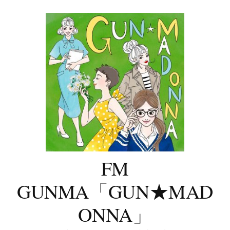
コ
ン
テ
ン
ツ
へ
ス
キ
ッ
プ
FM
GUNMA「GUN★MAD
ONNA」