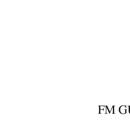
コ
ン
テ
ン
ツ
へ
ス
キ
ッ
プ
FM 