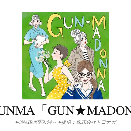
GUNMA「GUN★MADO
●ONAIR水曜9:54～ ●提供：株式会社トヨナガ