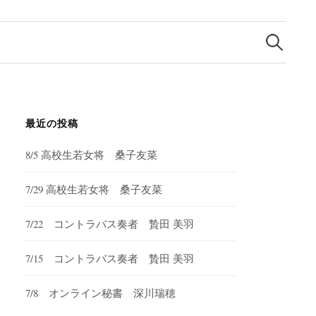
検
索:
最近の投稿
8/5 高校生若女将 桑子友菜
7/29 高校生若女将 桑子友菜
7/22 コントラバス奏者 贄田 美羽
7/15 コントラバス奏者 贄田 美羽
7/8 オンライン秘書 深川瑞穂