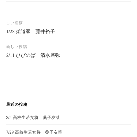
投
古い投稿
1/28 柔道家 藤井裕子
稿
ナ
新しい投稿
ビ
2/11 ひびのば 清水磨弥
ゲ
ー
シ
ョ
ン
最近の投稿
8/5 高校生若女将 桑子友菜
7/29 高校生若女将 桑子友菜