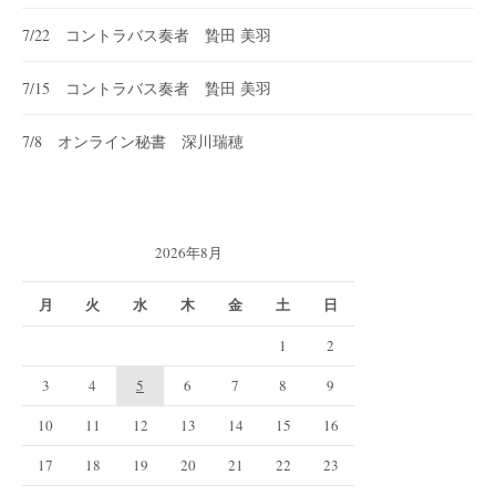
7/22 コントラバス奏者 贄田 美羽
7/15 コントラバス奏者 贄田 美羽
7/8 オンライン秘書 深川瑞穂
2026年8月
月
火
水
木
金
土
日
1
2
3
4
5
6
7
8
9
10
11
12
13
14
15
16
17
18
19
20
21
22
23