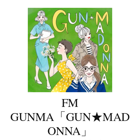
コ
ン
テ
ン
ツ
へ
ス
キ
ッ
プ
FM
GUNMA「GUN★MAD
ONNA」