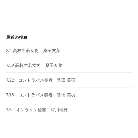
ー
シ
ョ
ン
最近の投稿
8/5 高校生若女将 桑子友菜
7/29 高校生若女将 桑子友菜
7/22 コントラバス奏者 贄田 美羽
7/15 コントラバス奏者 贄田 美羽
7/8 オンライン秘書 深川瑞穂