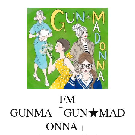
コ
ン
テ
ン
ツ
へ
ス
キ
ッ
プ
FM
GUNMA「GUN★MAD
ONNA」