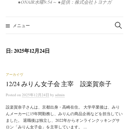
●ONAIR水曜9:54～ ●提供：株式会社トヨナガ
検
索:
メニュー
日:
2025年12月24日
アーカイヴ
12/24 みりん女子会 主宰 設楽賀奈子
Posted
on
2025年12月24日
by
admin
設楽賀奈子さんは、京都出身・高崎在住。 大学卒業後は、みり
んメーカーに15年間勤務し、みりんの商品企画などを担当してい
ました。 退職後は独立し、2022年からオンラインクッキングサ
ロン「みりん女子会」を主宰しています。 ...