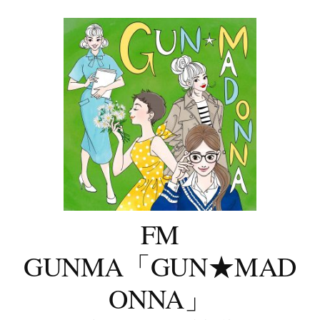
コ
ン
テ
ン
ツ
へ
ス
キ
ッ
プ
FM
GUNMA「GUN★MAD
ONNA」