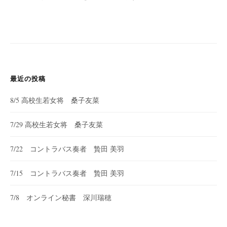
最近の投稿
8/5 高校生若女将 桑子友菜
7/29 高校生若女将 桑子友菜
7/22 コントラバス奏者 贄田 美羽
7/15 コントラバス奏者 贄田 美羽
7/8 オンライン秘書 深川瑞穂