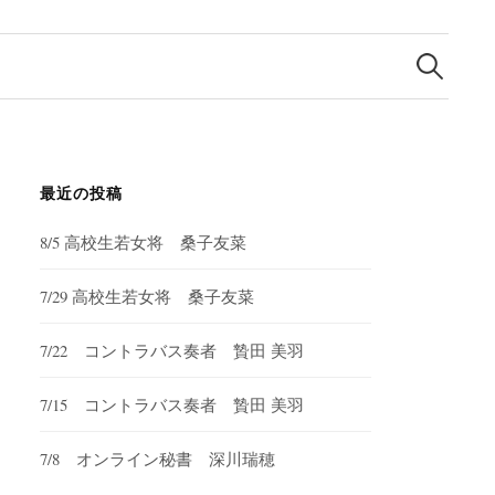
検
索:
最近の投稿
8/5 高校生若女将 桑子友菜
7/29 高校生若女将 桑子友菜
7/22 コントラバス奏者 贄田 美羽
7/15 コントラバス奏者 贄田 美羽
7/8 オンライン秘書 深川瑞穂