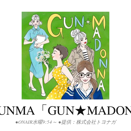
GUNMA「GUN★MADO
●ONAIR水曜9:54～ ●提供：株式会社トヨナガ