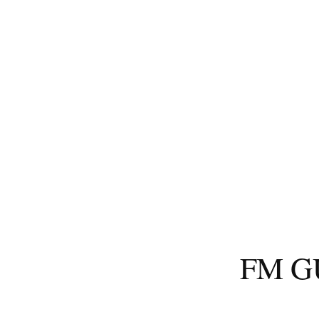
コ
ン
テ
ン
ツ
へ
ス
キ
ッ
プ
FM 