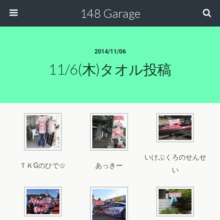
148 Garage
2014/11/06
11/6(木)タオル投稿
いけぶくろのせんせ
ＴＫGのひで☆
あっきー
い