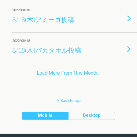
2022/08/18
8/18(木)アミーゴ投稿
2022/08/18
8/18(木)バカタオル投稿
Load More From This Month…
Back to top
Mobile
Desktop