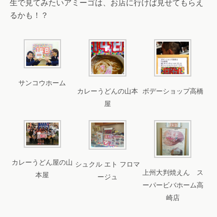
生で見てみたいアミーゴは、お店に行けば見せてもらえ
るかも！？
サンコウホーム
カレーうどんの山本
ボデーショップ高橋
屋
カレーうどん屋の山
シュクル エト フロマ
上州大判焼えん ス
本屋
ージュ
ーパービバホーム高
崎店