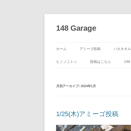
コ
ン
テ
148 Garage
ン
ツ
へ
ス
キ
ッ
ホーム
アミーゴ投稿
バカタオル
プ
ヒノノニトン
投稿はこちら
14
月別アーカイブ:
2024年1月
1/25(木)アミーゴ投稿