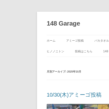
コ
ン
テ
148 Garage
ン
ツ
へ
ス
キ
ッ
ホーム
アミーゴ投稿
バカタオル
プ
ヒノノニトン
投稿はこちら
14
月別アーカイブ:
2025年10月
10/30(木)アミーゴ投稿