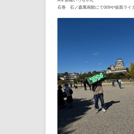
RN 前橋いっちゃん
石巻 石ノ森萬画館にて009や仮面ライ