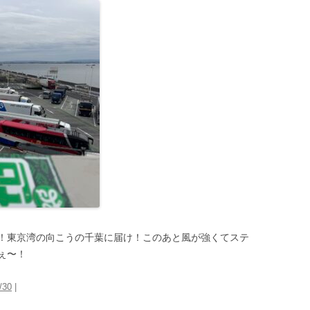
！東京湾の向こうの千葉に届け！このあと風が強くてステ
ぇ〜！
/30
|