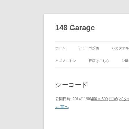
コ
ン
テ
148 Garage
ン
ツ
へ
ス
キ
ッ
ホーム
アミーゴ投稿
バカタオル
プ
ヒノノニトン
投稿はこちら
14
シーコード
公開日時:
2014/11/06
400 × 300
(
11/6(木)
← 前へ