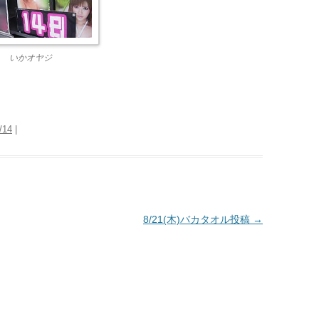
いかオヤジ
/14
|
8/21(木)バカタオル投稿
→