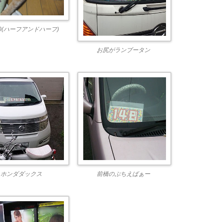
50(ハーフアンドハーフ)
お尻がランブータン
ホンダダックス
前橋のぷちえばぁー