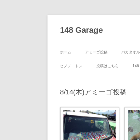
コ
ン
テ
148 Garage
ン
ツ
へ
ス
キ
ッ
ホーム
アミーゴ投稿
バカタオル
プ
ヒノノニトン
投稿はこちら
14
8/14(木)アミーゴ投稿