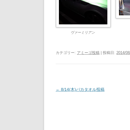
ヴァーミリアン
カテゴリー:
アミーゴ投稿
| 投稿日:
2014/08
投
←
8/14(木)バカタオル投稿
稿
ナ
ビ
ゲ
ー