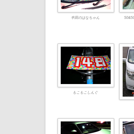
半田のはなちゃん
50&
もこもこしんぐ