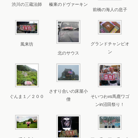
渋川の三蔵法師
榛東のドヴァーキン
前橋の海人の息子
グランドチャンピオ
風来坊
ン
北のサウス
さすり合いの床屋小
ぐんま１／２００
そいつわvs馬鹿ワゴ
僧
ンin沼田祭り！