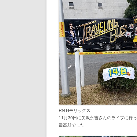
RN Hモリックス
11月30日に矢沢永吉さんのライブに行
最高⤴⤴でした