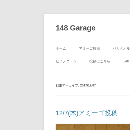
コ
ン
テ
148 Garage
ン
ツ
へ
ス
キ
ッ
ホーム
アミーゴ投稿
バカタオル
プ
ヒノノニトン
投稿はこちら
14
日別アーカイブ:
2017/12/07
12/7(木)アミーゴ投稿