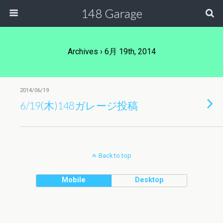
148 Garage
Archives › 6月 19th, 2014
2014/06/19
6/19(木)148ガレージ投稿
Back to top
Mobile
Desktop