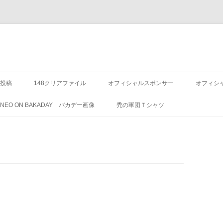
投稿
148クリアファイル
オフィシャルスポンサー
オフィシ
8 NEO ON BAKADAY バカデー画像
禿の軍団Ｔシャツ