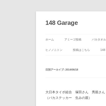
コ
ン
テ
148 Garage
ン
ツ
へ
ス
キ
ッ
ホーム
アミーゴ投稿
バカタオル
プ
ヒノノニトン
投稿はこちら
14
日別アーカイブ:
2014/06/18
大日本タイポ組合 塚田さん 秀親さん
（バカステッカー 生みの親）