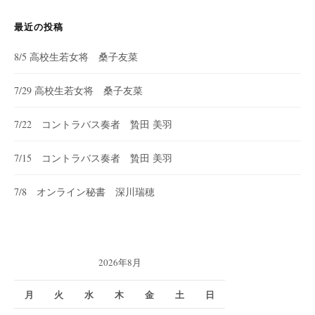
ン
最近の投稿
8/5 高校生若女将 桑子友菜
7/29 高校生若女将 桑子友菜
7/22 コントラバス奏者 贄田 美羽
7/15 コントラバス奏者 贄田 美羽
7/8 オンライン秘書 深川瑞穂
2026年8月
月
火
水
木
金
土
日