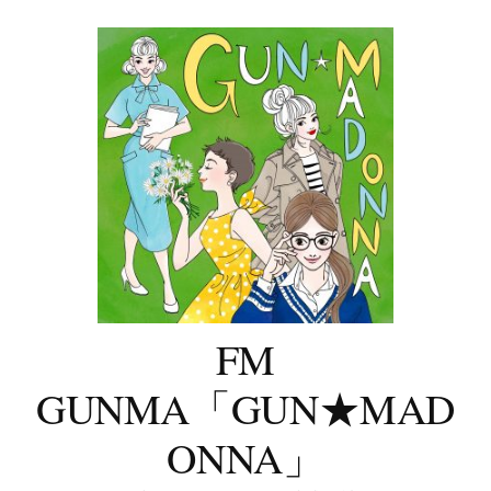
コ
ン
テ
ン
ツ
へ
ス
キ
ッ
プ
FM
GUNMA「GUN★MAD
ONNA」