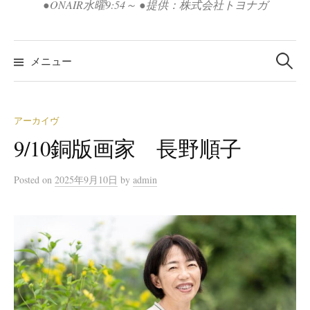
●ONAIR水曜9:54～ ●提供：株式会社トヨナガ
検
索:
メニュー
アーカイヴ
9/10銅版画家 長野順子
Posted
on
2025年9月10日
by
admin