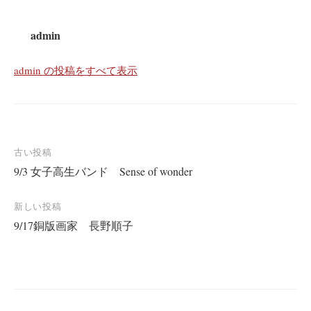
admin
admin の投稿をすべて表示
投
古い投稿
9/3 女子高生バンド Sense of wonder
稿
ナ
新しい投稿
ビ
9/17銅版画家 長野順子
ゲ
ー
シ
ョ