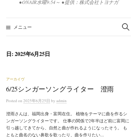
●ONAIR水曜9:54～ ●提供：株式会社トヨナガ
検
索:
メニュー
日:
2025年6月25日
アーカイヴ
6/25シンガーソングライター 澄雨
Posted
on
2025年6月25日
by
admin
澄雨さんは、福岡出身・富岡在住。 植物をテーマに曲を作るシ
ンガーソングライターです。 仕事の関係で2年半ほど前に富岡に
引っ越してきてから、自然と曲が作れるようになったそう。 も
ともと曲名のない鼻歌を歌ったり、曲を作りたい...