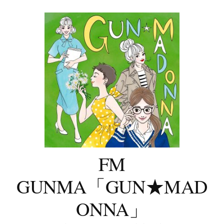
コ
ン
テ
ン
ツ
へ
ス
キ
ッ
プ
FM
GUNMA「GUN★MAD
ONNA」