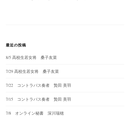
最近の投稿
8/5 高校生若女将 桑子友菜
7/29 高校生若女将 桑子友菜
7/22 コントラバス奏者 贄田 美羽
7/15 コントラバス奏者 贄田 美羽
7/8 オンライン秘書 深川瑞穂