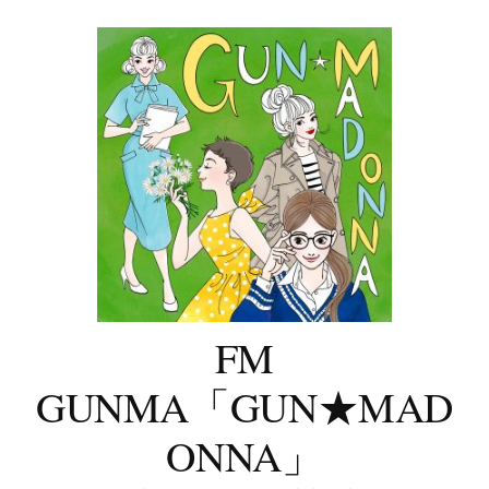
コ
ン
テ
ン
ツ
へ
ス
キ
ッ
プ
FM
GUNMA「GUN★MAD
ONNA」