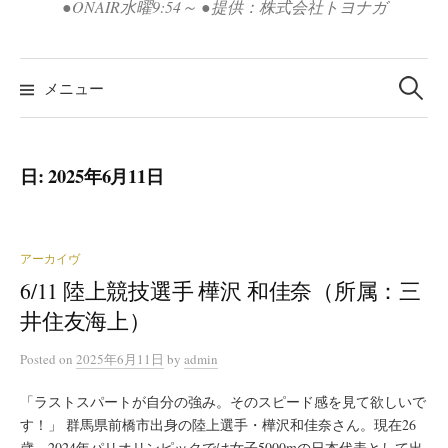
●ONAIR水曜9:54～ ●提供：株式会社トヨナガ
検
索:
メニュー
日:
2025年6月11日
アーカイヴ
6/11 陸上競技選手 樺沢 和佳奈（所属：三
井住友海上）
Posted
on
2025年6月11日
by
admin
「ラストスパートが自分の強み。そのスピード感を見て欲しいで
す！」 群馬県前橋市出身の陸上選手・樺沢和佳奈さん。現在26
歳、2024年パリオリンピックでは女子5000mの日本代表として出