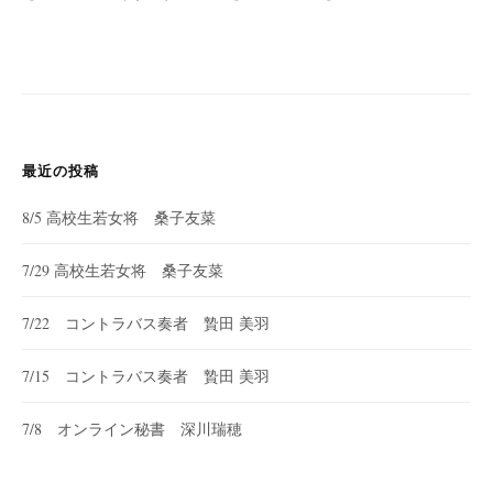
最近の投稿
8/5 高校生若女将 桑子友菜
7/29 高校生若女将 桑子友菜
7/22 コントラバス奏者 贄田 美羽
7/15 コントラバス奏者 贄田 美羽
7/8 オンライン秘書 深川瑞穂