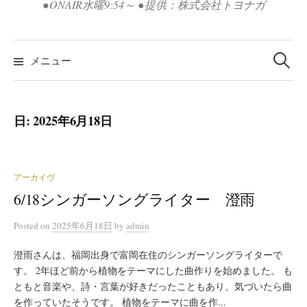
●ONAIR水曜9:54～ ●提供：株式会社トヨナガ
検
索:
メニュー
日:
2025年6月18日
アーカイヴ
6/18シンガーソングライター 澄雨
Posted
on
2025年6月18日
by
admin
澄雨さんは、福岡出身で富岡在住のシンガーソングライターで
す。 2年ほど前から植物をテーマにした曲作りを始めました。 も
ともと音楽や、詩・言葉が好きだったこともあり、気づいたら曲
を作っていたそうです。 植物をテーマに曲を作...