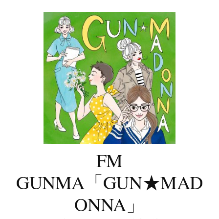
コ
ン
テ
ン
ツ
へ
ス
キ
ッ
プ
FM
GUNMA「GUN★MAD
ONNA」