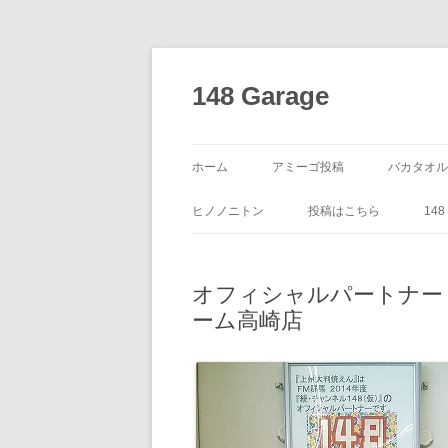
コ
ン
テ
148 Garage
ン
ツ
へ
ス
キ
ッ
ホーム
アミーゴ投稿
バカタオル
プ
ヒノノニトン
投稿はこちら
14
オフィシャルパートナー
ーム高崎店