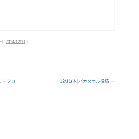
日:
2014/12/11
|
ト フロ
12/11(木)バカタオル投稿
→