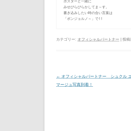
ポスターと一緒に

みせびらびらかしてま～す。

書き込みしたい時の合い言葉は

「ボンジョルノ～」で!!
カテゴリー:
オフィシャルパートナー
| 投稿
投
←
オフィシャルパートナー シュクル エ
稿
マージュ写真到着！
ナ
ビ
ゲ
ー
シ