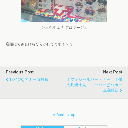
シュクル エト フロマージュ
店頭にてみせびらびらかしてますよ～☆
Previous Post
Next Post
12/4(木)アミーゴ投稿
オフィシャルパートナー 上州
大判焼えん スーパービバホー
ム高崎店
Back to top