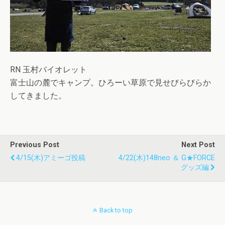
RN 玉村バイオレット
富士山の麓でキャンプ。ひろーい草原で見せびらびらか
してきました。
Previous Post
Next Post
4/15(木)アミーゴ投稿
4/22(木)148neo ＆ G★FORCE
グッズ編
Back to top