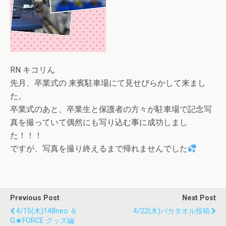
RN キコリん
先月、卒業式の 来賓駐車場にて見せびらかして来まし
た。
卒業式のあと、卒業生と保護者の方々が駐車場で記念写
真を撮っていて偶然にも写り込む事に成功しまし
た！！！
ですが、写真を撮り終えるまで帰れませんでした
Previous Post
Next Post
4/15(木)148neo ＆
4/22(木)バカタオル投稿
G★FORCE グッズ編