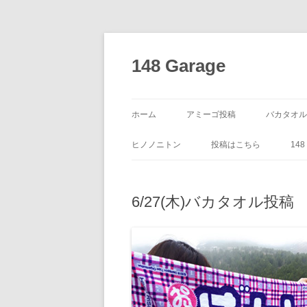
コ
ン
テ
148 Garage
ン
ツ
へ
ス
キ
ッ
ホーム
アミーゴ投稿
バカタオル
プ
ヒノノニトン
投稿はこちら
14
6/27(木)バカタオル投稿