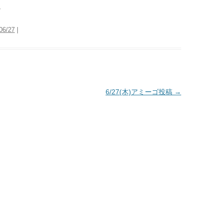
。
06/27
|
6/27(木)アミーゴ投稿
→