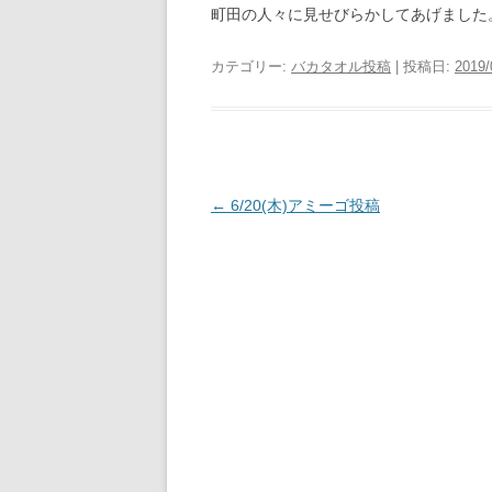
町田の人々に見せびらかしてあげました
カテゴリー:
バカタオル投稿
| 投稿日:
2019/
投
←
6/20(木)アミーゴ投稿
稿
ナ
ビ
ゲ
ー
シ
ョ
ン