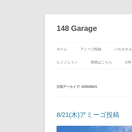
コ
ン
テ
148 Garage
ン
ツ
へ
ス
キ
ッ
ホーム
アミーゴ投稿
バカタオル
プ
ヒノノニトン
投稿はこちら
14
日別アーカイブ:
2025/08/21
8/21(木)アミーゴ投稿