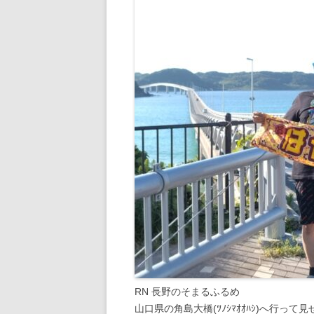
RN 長野のそまるふるめ
山口県の角島大橋(ﾂﾉｼﾏｵｵﾊｼ)へ行