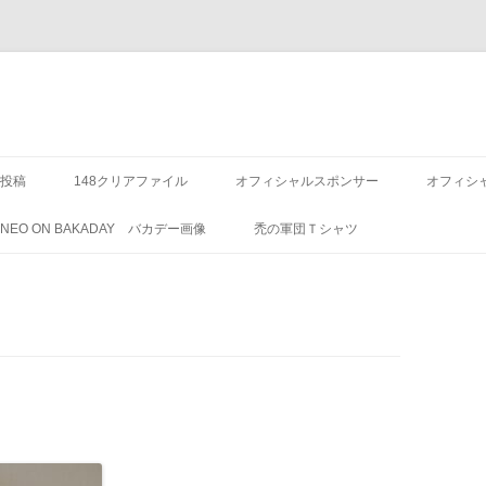
投稿
148クリアファイル
オフィシャルスポンサー
オフィシ
8 NEO ON BAKADAY バカデー画像
禿の軍団Ｔシャツ