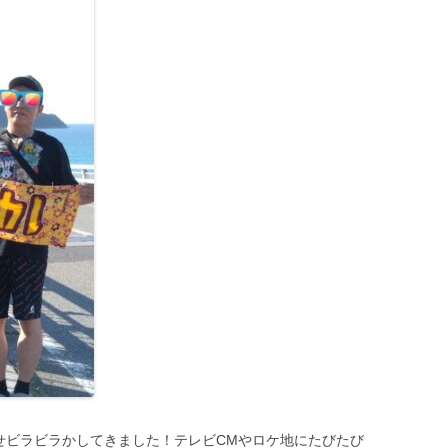
って見せビラビラかしてきました！テレビCMやロケ地にたびたび