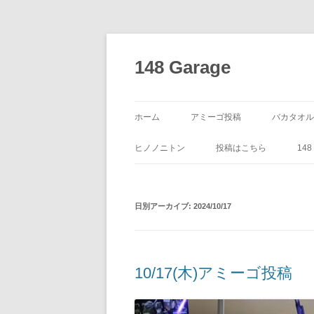
コ
ン
テ
148 Garage
ン
ツ
へ
ス
キ
ッ
ホーム
アミーゴ投稿
バカタオル
プ
ヒノノニトン
投稿はこちら
14
日別アーカイブ:
2024/10/17
10/17(木)アミーゴ投稿