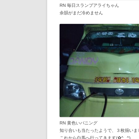
RN 毎日スランプアライちゃん
余韻がまだ冷めません
RN 黄色いバニング
知り合いも当たったようで、３枚揃いま
これから白馬へ行ってきます(⁠✿⁠^⁠‿⁠^⁠)