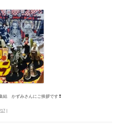
集結 かずみさんにご挨拶です❢
/17
|