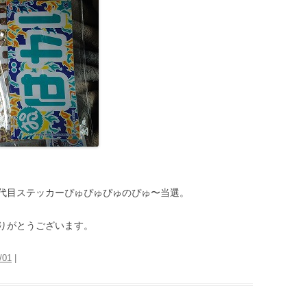
代目ステッカーぴゅぴゅぴゅのぴゅ〜当選。
りがとうございます。
/01
|