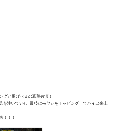
、ペヤングと揚げべぇの豪華共演！
湯を注いで3分、最後にモヤシをトッピングしてハイ出来上
満腹！！！