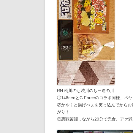
RN 桶川のち渋川のち三途の川
①148neoとG Forceのコラボ同様
②かやくと揚げべぇを突っ込んでからお
がり！
③悪戦苦闘しながら20分で完食、アァ