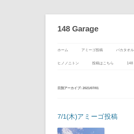
コ
ン
テ
148 Garage
ン
ツ
へ
ス
キ
ッ
ホーム
アミーゴ投稿
バカタオル
プ
ヒノノニトン
投稿はこちら
14
日別アーカイブ:
2021/07/01
7/1(木)アミーゴ投稿