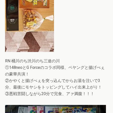
RN 桶川のち渋川のち三途の川
①148neoとG Forceのコラボ同様、ペヤングと揚げべぇ
の豪華共演！
②かやくと揚げべぇを突っ込んでからお湯を注いで3
分、最後にモヤシをトッピングしてハイ出来上がり！
③悪戦苦闘しながら20分で完食、アァ満腹！！！