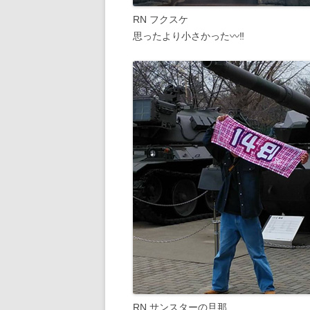
RN フクスケ
思ったより小さかった〰‼
RN サンスターの旦那