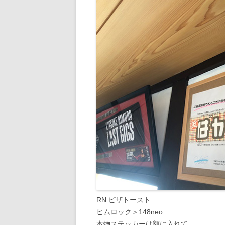
RN ピザトースト
ヒムロック＞148neo
本物ステッカーは額に入れて、