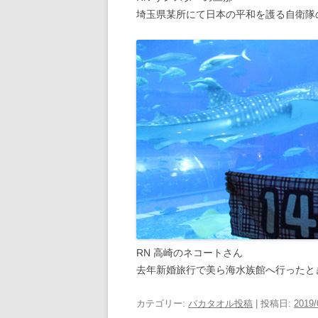
埼玉県某所にて日本の平和を護る自衛隊
RN 高崎のネコートさん
去年新婚旅行で美ら海水族館へ行ったと
カテゴリー:
バカタオル投稿
| 投稿日:
2019/