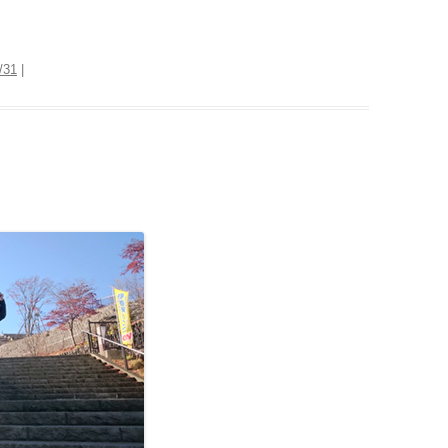
/31
|