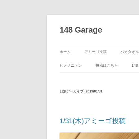
コ
ン
テ
148 Garage
ン
ツ
へ
ス
キ
ッ
ホーム
アミーゴ投稿
バカタオル
プ
ヒノノニトン
投稿はこちら
14
日別アーカイブ:
2019/01/31
1/31(木)アミーゴ投稿