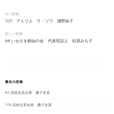
投
古い投稿
7/25 アトリエ ラ・ソワ 浦野祐子
稿
ナ
新しい投稿
ビ
8/8 いせさき銘仙の会 代表世話人 杉原みち子
ゲ
ー
シ
ョ
ン
最近の投稿
8/5 高校生若女将 桑子友菜
7/29 高校生若女将 桑子友菜