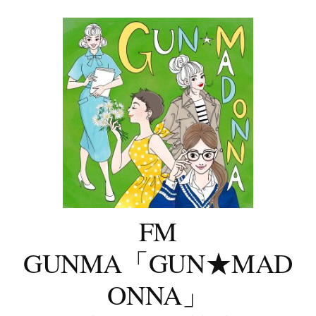
コ
ン
テ
ン
ツ
へ
ス
キ
ッ
プ
FM
GUNMA「GUN★MAD
ONNA」