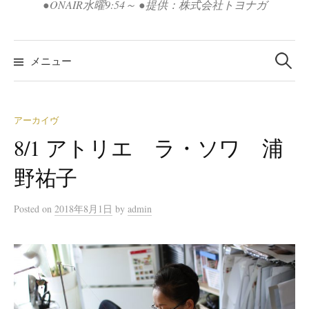
●ONAIR水曜9:54～ ●提供：株式会社トヨナガ
検
索:
メニュー
アーカイヴ
8/1 アトリエ ラ・ソワ 浦
野祐子
Posted
on
2018年8月1日
by
admin