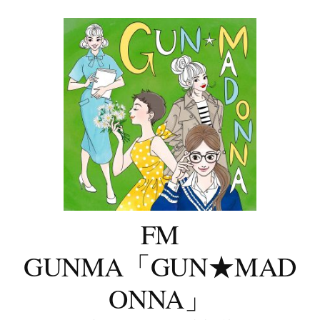
コ
ン
テ
ン
ツ
へ
ス
キ
ッ
プ
FM
GUNMA「GUN★MAD
ONNA」