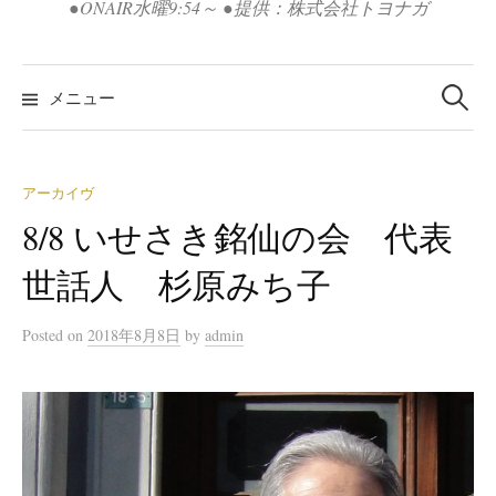
●ONAIR水曜9:54～ ●提供：株式会社トヨナガ
検
索:
メニュー
アーカイヴ
8/8 いせさき銘仙の会 代表
世話人 杉原みち子
Posted
on
2018年8月8日
by
admin