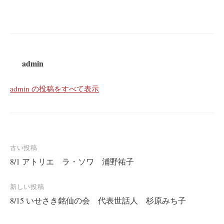
admin
admin の投稿をすべて表示
投
古い投稿
8/1 アトリエ ラ・ソワ 浦野祐子
稿
ナ
新しい投稿
ビ
8/15 いせさき銘仙の会 代表世話人 杉原みち子
ゲ