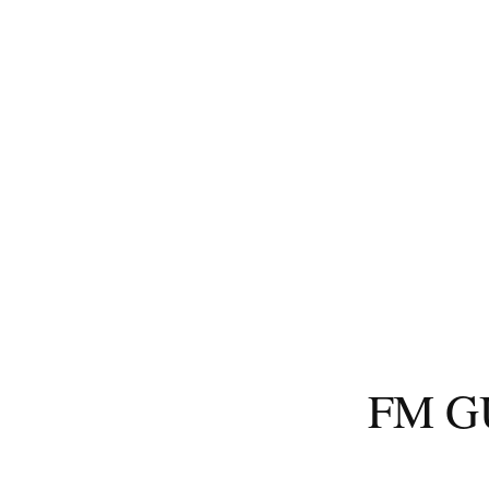
コ
ン
テ
ン
ツ
へ
ス
キ
ッ
プ
FM 