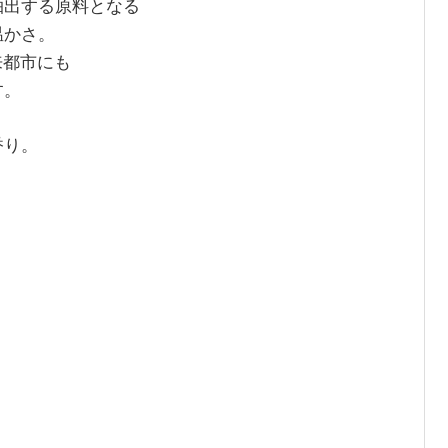
抽出する原料となる
温かさ。
来都市にも
す。
香り。