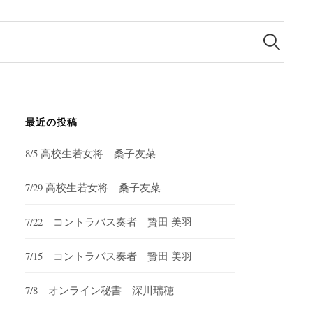
検
索:
最近の投稿
8/5 高校生若女将 桑子友菜
7/29 高校生若女将 桑子友菜
7/22 コントラバス奏者 贄田 美羽
7/15 コントラバス奏者 贄田 美羽
7/8 オンライン秘書 深川瑞穂