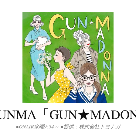
GUNMA「GUN★MADO
●ONAIR水曜9:54～ ●提供：株式会社トヨナガ