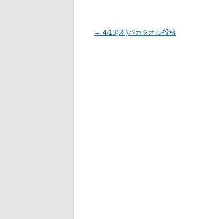
投
←
4/13(木)バカタオル投稿
稿
ナ
ビ
ゲ
ー
シ
ョ
ン