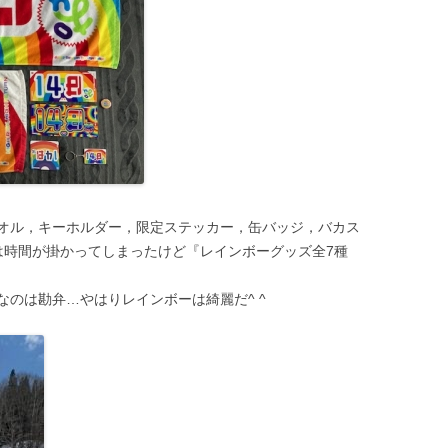
オル，キーホルダー，限定ステッカー，缶バッジ，バカス
は時間が掛かってしまったけど『レインボーグッズ全7種
のは勘弁…やはりレインボーは綺麗だ^ ^