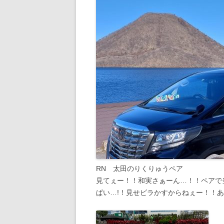
RN 太田のりくりゅうペア
見てぇー！！和実さぁーん…！！ペアで
ぱい…!！見せビラかすからねぇー！！