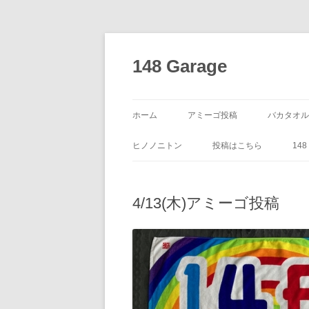
コ
ン
テ
148 Garage
ン
ツ
へ
ス
キ
ッ
ホーム
アミーゴ投稿
バカタオル
プ
ヒノノニトン
投稿はこちら
14
4/13(木)アミーゴ投稿