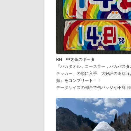
RN 中之条のギータ
「バカタオル，コースター，バカバスタ
テッカー」の順に入手、大好評の8代目
類』をコンプリート！！
データサイズの都合で缶バッジが不鮮明な