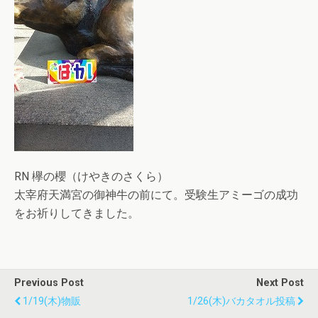
RN 欅の櫻（けやきのさくら）
太宰府天満宮の御神牛の前にて。受験生アミーゴの成功
をお祈りしてきました。
Previous Post
Next Post
1/19(木)物販
1/26(木)バカタオル投稿