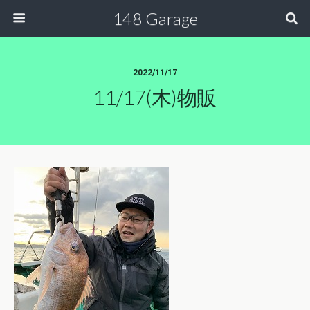
148 Garage
2022/11/17
11/17(木)物販