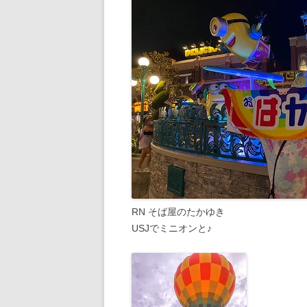
RN そば屋のたかゆき
USJでミニオンと♪