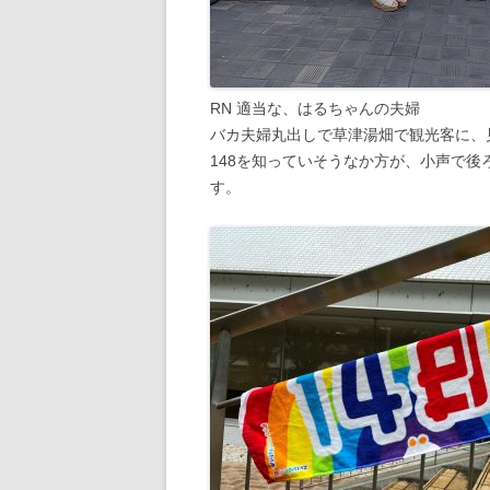
RN 適当な、はるちゃんの夫婦
バカ夫婦丸出しで草津湯畑で観光客に、
148を知っていそうなか方が、小声で
す。