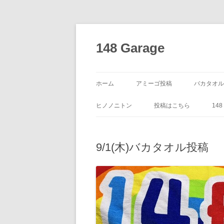
コ
ン
テ
148 Garage
ン
ツ
へ
ス
キ
ッ
ホーム
アミーゴ投稿
バカタオル
プ
ヒノノニトン
投稿はこちら
14
9/1(木)バカタオル投稿