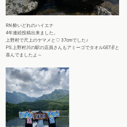
RN 酔いどれのハイエナ
4年連続投稿出来ました。
上野村で尺上のヤマメと♡ 37cmでした♪
PS.上野村川の駅の店員さんもアミーゴでタオルGET✌️と
喜んでましたよ～