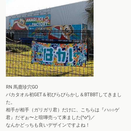
RN 馬鹿珍穴GO
バカタオル初GET＆初びらびらかし＆BTBBTしてきまし
た。
相手が相手（ガリガリ君）だけに、こちらは『ハ○○ゲ
君』だぞぉ〜と喧嘩売って来ました(^o^)／
なんかどっちも良いデザインですよね！