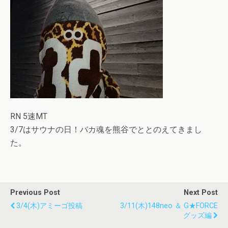
RN 5速MT
3/7はサウナの日！バカ魂を熊谷でととのえてきまし
た。
Previous Post
Next Post
3/4(木)アミーゴ投稿
3/11(木)148neo ＆ G★FORCE
グッズ編