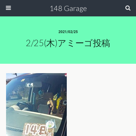
148 Garage
2021/02/25
2/25(木)アミーゴ投稿